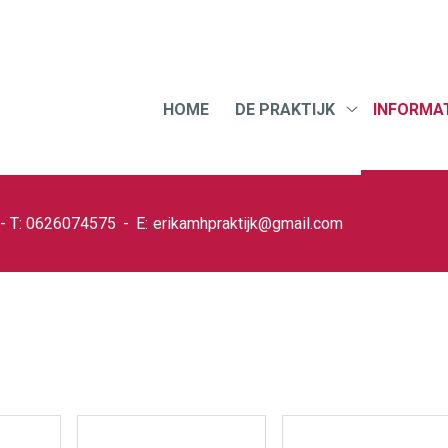
Hoofdmenu
HOME
DE PRAKTIJK
INFORMAT
De
praktijk
submenu
0626074575
erikamhpraktijk@gmail.com