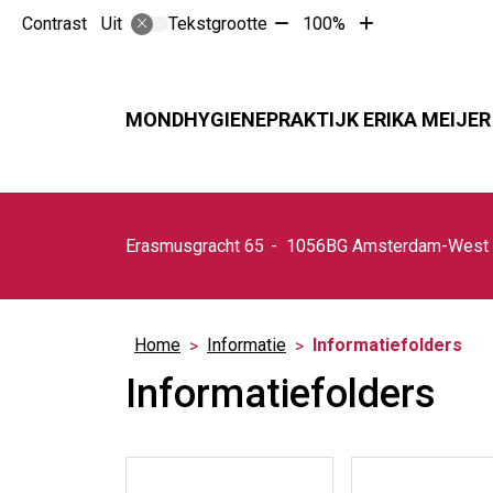
Tekst
Tekst
Contrast
Tekstgrootte
100%
Uit
verkleinen
vergroten
met
met
10%
10%
MONDHYGIENEPRAKTIJK ERIKA MEIJER
Erasmusgracht
65
1056BG
Amsterdam-West
Home
Informatie
Informatiefolders
Informatiefolders