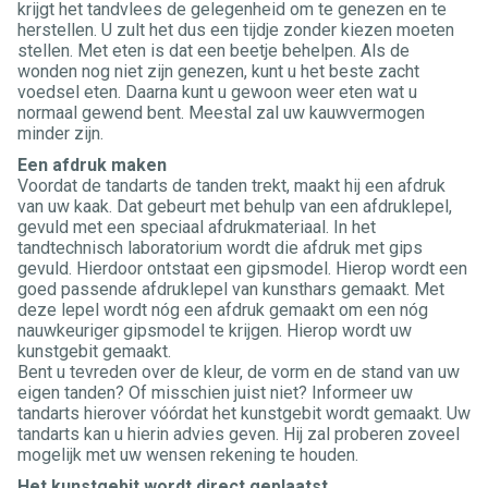
krijgt het tandvlees de gelegenheid om te genezen en te
herstellen. U zult het dus een tijdje zonder kiezen moeten
stellen. Met eten is dat een beetje behelpen. Als de
wonden nog niet zijn genezen, kunt u het beste zacht
voedsel eten. Daarna kunt u gewoon weer eten wat u
normaal gewend bent. Meestal zal uw kauwvermogen
minder zijn.
Een afdruk maken
Voordat de tandarts de tanden trekt, maakt hij een afdruk
van uw kaak. Dat gebeurt met behulp van een afdruklepel,
gevuld met een speciaal afdrukmateriaal. In het
tandtechnisch laboratorium wordt die afdruk met gips
gevuld. Hierdoor ontstaat een gipsmodel. Hierop wordt een
goed passende afdruklepel van kunsthars gemaakt. Met
deze lepel wordt nóg een afdruk gemaakt om een nóg
nauwkeuriger gipsmodel te krijgen. Hierop wordt uw
kunstgebit gemaakt.
Bent u tevreden over de kleur, de vorm en de stand van uw
eigen tanden? Of misschien juist niet? Informeer uw
tandarts hierover vóórdat het kunstgebit wordt gemaakt. Uw
tandarts kan u hierin advies geven. Hij zal proberen zoveel
mogelijk met uw wensen rekening te houden.
Het kunstgebit wordt direct geplaatst