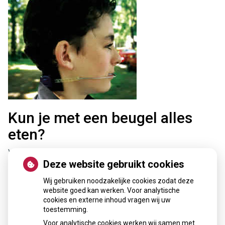
Kun je met een beugel alles
eten?
Voorkom dat je beugel stuk gaat. Slotjes komen
gemakkelijk los bij het eten van dropjes, toffees of andere
Deze website gebruikt cookies
harde en plakkerige dingen. Kauwgom en draadjesvlees
gaan gemakkelijk tussen de beugel zitten, je krijgt het
Wij gebruiken noodzakelijke cookies zodat deze
moeilijk weer weg. Limonade en frisdrank, met of zonder
website goed kan werken. Voor analytische
bubbels, kun je beter laten staan. Ze veroorzaken tandplak
cookies en externe inhoud vragen wij uw
waardoor je glazuur rondom de slotjes blijvend kan
toestemming.
verkleuren of zelfs gaatjes ontstaan. Zorg dat je de
Voor analytische cookies werken wij samen met