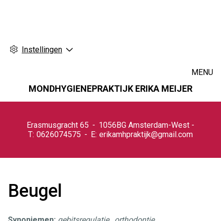
Instellingen
MENU
MONDHYGIENEPRAKTIJK ERIKA MEIJER
Hoofdmenu
Erasmusgracht
65
1056BG
Amsterdam-West
0626074575
erikamhpraktijk@gmail.com
Beugel
Synoniemen:
gebitsregulatie
,
orthodontie