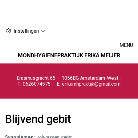
Instellingen
MENU
MONDHYGIENEPRAKTIJK ERIKA MEIJER
Hoofdmenu
Erasmusgracht
65
1056BG
Amsterdam-West
0626074575
erikamhpraktijk@gmail.com
Blijvend gebit
Synoniemen:
volwassen gebit