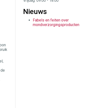
Vrijdag: 09:00 - 18:00
Nieuws
Fabels en feiten over
mondverzorgingsproducten
roon
bruik
l,
 de
,