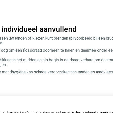
 individueel aanvullend
ussen uw tanden of kiezen kunt brengen (bijvoorbeeld bij een bru
n.
ot oog om een flossdraad doorheen te halen en daarmee onder ee
dikking in het midden en als begin is de draad verhard om daarm
igen.
 de mondhygiëne kan schade veroorzaken aan tanden en tandvlee
goed kan werken. Voor analytische cookies en externe inhoud vragen w