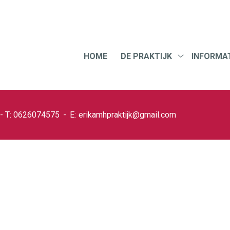
Hoofdmenu
HOME
DE PRAKTIJK
INFORMAT
De
praktijk
submenu
0626074575
erikamhpraktijk@gmail.com