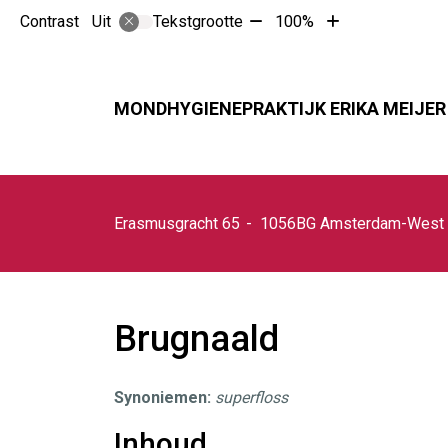
Tekst
Tekst
Contrast
Tekstgrootte
100%
Uit
verkleinen
vergroten
met
met
10%
10%
MONDHYGIENEPRAKTIJK ERIKA MEIJER
Erasmusgracht
65
1056BG
Amsterdam-West
Brugnaald
Synoniemen:
superfloss
Inhoud