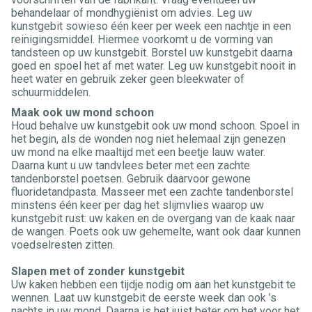
behandelaar of mondhygiënist om advies. Leg uw
kunstgebit sowieso één keer per week een nachtje in een
reinigingsmiddel. Hiermee voorkomt u de vorming van
tandsteen op uw kunstgebit. Borstel uw kunstgebit daarna
goed en spoel het af met water. Leg uw kunstgebit nooit in
heet water en gebruik zeker geen bleekwater of
schuurmiddelen.
Maak ook uw mond schoon
Houd behalve uw kunstgebit ook uw mond schoon. Spoel in
het begin, als de wonden nog niet helemaal zijn genezen
uw mond na elke maaltijd met een beetje lauw water.
Daarna kunt u uw tandvlees beter met een zachte
tandenborstel poetsen. Gebruik daarvoor gewone
fluoridetandpasta. Masseer met een zachte tandenborstel
minstens één keer per dag het slijmvlies waarop uw
kunstgebit rust: uw kaken en de overgang van de kaak naar
de wangen. Poets ook uw gehemelte, want ook daar kunnen
voedselresten zitten.
Slapen met of zonder kunstgebit
Uw kaken hebben een tijdje nodig om aan het kunstgebit te
wennen. Laat uw kunstgebit de eerste week dan ook ’s
nachts in uw mond. Daarna is het juist beter om het voor het