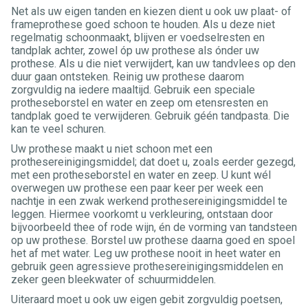
Net als uw eigen tanden en kiezen dient u ook uw plaat- of
frameprothese goed schoon te houden. Als u deze niet
regelmatig schoonmaakt, blijven er voedselresten en
tandplak achter, zowel óp uw prothese als ónder uw
prothese. Als u die niet verwijdert, kan uw tandvlees op den
duur gaan ontsteken. Reinig uw prothese daarom
zorgvuldig na iedere maaltijd. Gebruik een speciale
protheseborstel en water en zeep om etensresten en
tandplak goed te verwijderen. Gebruik géén tandpasta. Die
kan te veel schuren.
Uw prothese maakt u niet schoon met een
prothesereinigingsmiddel; dat doet u, zoals eerder gezegd,
met een protheseborstel en water en zeep. U kunt wél
overwegen uw prothese een paar keer per week een
nachtje in een zwak werkend prothesereinigingsmiddel te
leggen. Hiermee voorkomt u verkleuring, ontstaan door
bijvoorbeeld thee of rode wijn, én de vorming van tandsteen
op uw prothese. Borstel uw prothese daarna goed en spoel
het af met water. Leg uw prothese nooit in heet water en
gebruik geen agressieve prothesereinigingsmiddelen en
zeker geen bleekwater of schuurmiddelen.
Uiteraard moet u ook uw eigen gebit zorgvuldig poetsen,