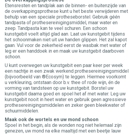
Etensresten en tandplak aan de binnen- en buitenzijde van
de overkappingsprothese kunt u het beste verwijderen met
behulp van een speciale protheseborstel. Gebruik géén
tandpasta of prothesereinigingsmiddel, maar water en
zeep. Tandpasta kan te veel schuren. Een schoon
kunstgebit voelt altijd glad aan. Laat uw kunstgebit tijdens
het schoonmaken niet uit uw handen glippen. Het zal kapot
gaan. Vul voor de zekerheid eerst de wasbak met water of
leg er een handdoek in en maak uw kunstgebit daarboven
schoon.
U kunt overwegen uw kunstgebit een paar keer per week
een nachtje in een zwak werkend prothesereinigingsmiddel
(bijvoorbeeld van ®Ecosym) te leggen. Hiermee voorkomt
u verkleuring, ontstaan door b.v. thee of rode wijn, én de
vorming van tandsteen op uw kunstgebit. Borstel uw
kunstgebit daarna goed en spoel het af met water. Leg uw
kunstgebit nooit in heet water en gebruik geen agressieve
prothesereinigingsmiddelen en zeker geen bleekwater of
schuurmiddelen.
Maak ook de wortels en uw mond schoon
Spoel in het begin, als de wonden nog niet helemaal zijn
genezen, uw mond na elke maaltijd met een beetje lauw