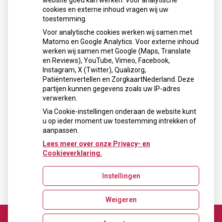
website goed kan werken. Voor analytische
cookies en externe inhoud vragen wij uw
toestemming.
Voor analytische cookies werken wij samen met
Matomo en Google Analytics. Voor externe inhoud
werken wij samen met Google (Maps, Translate
en Reviews), YouTube, Vimeo, Facebook,
« Terug naar het overzicht
Instagram, X (Twitter), Qualizorg,
Patiëntenvertellen en ZorgkaartNederland. Deze
Openingstijden
partijen kunnen gegevens zoals uw IP-adres
verwerken.
Maandag: 10:00 - 19:00
Via Cookie-instellingen onderaan de website kunt
Dinsdag: 09:00 - 18:00
u op ieder moment uw toestemming intrekken of
Donderdag: Op afspraak
aanpassen.
Vrijdag: 09:00 - 18:00
Lees meer over onze Privacy- en
Cookieverklaring.
Nieuws
Fabels en feiten over mondverzorgingsproducten
Instellingen
Weigeren
Uw Zorg Online
|
Beheer