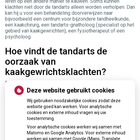
leren op een andere manier te kauwen. Soms kunnen
klachten niet door de tandarts alleen worden verholpen. Dan
kan hij u voor een behandeling doorverwijzen naar
bijvoorbeeld een centrum voor bijzondere tandheelkunde,
een kaakchirurg, een tandarts-gnatholoog (specialist op het
gebied van kaakgewrichten), een fysiotherapeut of een
psycholoog.
Hoe vindt de tandarts de
oorzaak van
kaakgewrichtsklachten?
De tandarts probeert te achterhalen waar uw klachten
vandaan komen. Hij zal uw gebit, uw kaakgewricht en uw
Deze website gebruikt cookies
kauwspieren daarom uitgebreid onderzoeken. Hij kijkt of uw
tanden en kiezen opvallend zijn afgesleten en of ze goed
Wij gebruiken noodzakelijke cookies zodat deze
op elkaar passen. De tandarts let op geluiden in uw
website goed kan werken. Voor analytische
kaakgewricht en onderzoekt of uw onderkaak goed
cookies en externe inhoud vragen wij uw
functioneert. Zo test hij bijvoorbeeld hoe ver u uw mond
toestemming.
kunt openen. Ook zal uw tandarts van u willen weten of u
Voor analytische cookies werken wij samen met
last heeft van lichamelijke klachten of andere spanningen.
Matomo en Google Analytics. Voor externe inhoud
werken wij samen met Google (Maps, Translate