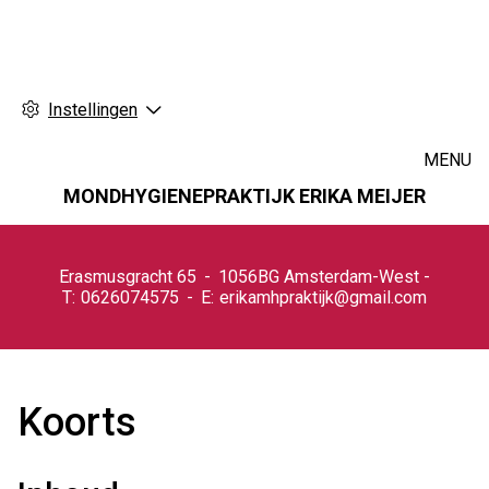
Instellingen
MENU
MONDHYGIENEPRAKTIJK ERIKA MEIJER
Hoofdmenu
Erasmusgracht
65
1056BG
Amsterdam-West
0626074575
erikamhpraktijk@gmail.com
Koorts