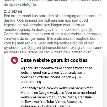
de speekselafgifte.
2. Ziekten
Een droge mond kan optreden bij uitdroging door koorts of
diarree. Ook iemand die lijdt aan een nog niet goed
ingestelde suikerziekte kan klagen over dorst en
monddroogheid. In deze gevallen is de klacht tijdelijk.
Zodra de ziekte is genezen of de suikerziekte is geregeld,
verdwijnt de droge mond. Blijvende monddroogheid komt
voor bij mensen die lijden aan bijvoorbeeld aids of het
syndroom van Sjögren (chronische ontsteking van de traan-
en speekselklieren). Bij hen kunnen de klachten over
monddroogheid wisselen, maar geheel verdwijnen doen ze
Deze website gebruikt cookies
nooit. Bij het syndroom van Sjögren neemt de
monddroogheid met de jaren zelfs toe.
Wij gebruiken noodzakelijke cookies zodat deze
3. Bestraling
website goed kan werken. Voor analytische
Wanneer een kwaadaardig gezwel in het hoofd of de hals
cookies en externe inhoud vragen wij uw
radioactief wordt bestraald, kunnen de speekselklieren
toestemming.
door de straling onherstelbaar worden beschadigd. Dit
Voor analytische cookies werken wij samen met
resulteert veelal in blijvende, ernstige monddroogheid.
Matomo en Google Analytics. Voor externe inhoud
werken wij samen met Google (Maps, Translate
en Reviews), YouTube, Vimeo, Facebook,
« Terug naar het overzicht
Instagram, X (Twitter), Qualizorg,