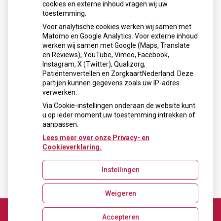
Inhoud
cookies en externe inhoud vragen wij uw
toestemming.
Voor analytische cookies werken wij samen met
« Terug naar het overzicht
Matomo en Google Analytics. Voor externe inhoud
werken wij samen met Google (Maps, Translate
en Reviews), YouTube, Vimeo, Facebook,
« Terug naar het overzicht
Instagram, X (Twitter), Qualizorg,
Patiëntenvertellen en ZorgkaartNederland. Deze
Openingstijden
partijen kunnen gegevens zoals uw IP-adres
verwerken.
Maandag: 10:00 - 19:00
Via Cookie-instellingen onderaan de website kunt
Dinsdag: 09:00 - 18:00
u op ieder moment uw toestemming intrekken of
Donderdag: Op afspraak
aanpassen.
Vrijdag: 09:00 - 18:00
Lees meer over onze Privacy- en
Cookieverklaring.
Nieuws
Fabels en feiten over mondverzorgingsproducten
Instellingen
Weigeren
Uw Zorg Online
|
Beheer
Accepteren