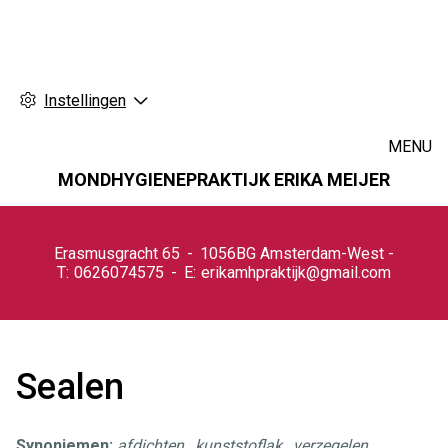
Instellingen
MENU
MONDHYGIENEPRAKTIJK ERIKA MEIJER
Hoofdmenu
Erasmusgracht
65
1056BG
Amsterdam-West
0626074575
erikamhpraktijk@gmail.com
Sealen
Synoniemen:
afdichten
,
kunststoflak
,
verzegelen