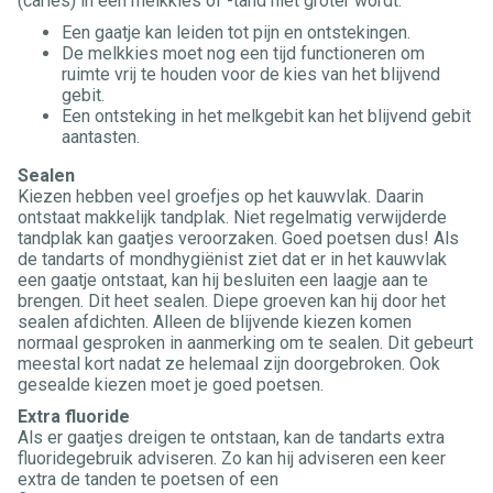
(cariës) in een melkkies of -tand niet groter wordt:
Een gaatje kan leiden tot pijn en ontstekingen.
De melkkies moet nog een tijd functioneren om
ruimte vrij te houden voor de kies van het blijvend
gebit.
Een ontsteking in het melkgebit kan het blijvend gebit
aantasten.
Sealen
Kiezen hebben veel groefjes op het kauwvlak. Daarin
ontstaat makkelijk tandplak. Niet regelmatig verwijderde
tandplak kan gaatjes veroorzaken. Goed poetsen dus! Als
de tandarts of mondhygiënist ziet dat er in het kauwvlak
een gaatje ontstaat, kan hij besluiten een laagje aan te
brengen. Dit heet sealen. Diepe groeven kan hij door het
sealen afdichten. Alleen de blijvende kiezen komen
normaal gesproken in aanmerking om te sealen. Dit gebeurt
meestal kort nadat ze helemaal zijn doorgebroken. Ook
gesealde kiezen moet je goed poetsen.
Extra fluoride
Als er gaatjes dreigen te ontstaan, kan de tandarts extra
fluoridegebruik adviseren. Zo kan hij adviseren een keer
extra de tanden te poetsen of een