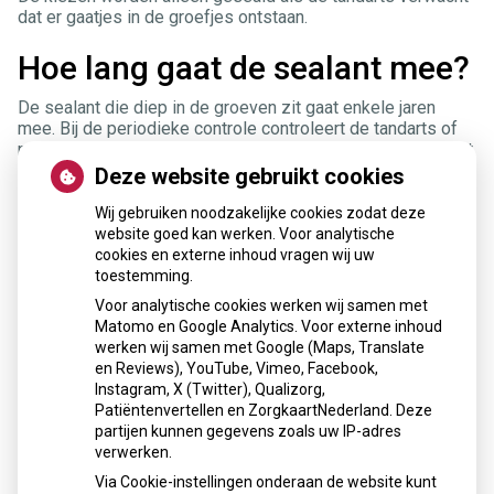
dat er gaatjes in de groefjes ontstaan.
Hoe lang gaat de sealant mee?
De sealant die diep in de groeven zit gaat enkele jaren
mee. Bij de periodieke controle controleert de tandarts of
mondhygiënist of er nog voldoende aanwezig is. Als er wat
materiaal is verdwenen, kan dit worden aangevuld.
Deze website gebruikt cookies
Tandenpoetsen als de kiezen
Wij gebruiken noodzakelijke cookies zodat deze
website goed kan werken. Voor analytische
geseald zijn
cookies en externe inhoud vragen wij uw
toestemming.
Je kunt gewoon met een fluoridetandpasta blijven poetsen.
Voor analytische cookies werken wij samen met
Poets de gesealde vlakken gewoon mee.
Matomo en Google Analytics. Voor externe inhoud
werken wij samen met Google (Maps, Translate
en Reviews), YouTube, Vimeo, Facebook,
« Terug naar het overzicht
Instagram, X (Twitter), Qualizorg,
Patiëntenvertellen en ZorgkaartNederland. Deze
Openingstijden
partijen kunnen gegevens zoals uw IP-adres
verwerken.
Maandag: 10:00 - 19:00
Via Cookie-instellingen onderaan de website kunt
Dinsdag: 09:00 - 18:00