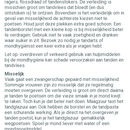
ragers, flossdraad of tandenstokers. De verleiding is
misschien groot om tandvlees dat bloedt (en dus
ontstoken is) te ontzien. Bovendien is het verleidelijk om in
geval van misselijkheid de achterste kiezen niet te
poetsen. Houd juist deze plekken extra goed schoon. Een
tandenborstel met een kleine kop is bij misselijkheid beter
te verdragen. Gebruik niet te vaak zoetigheid en dranken
waar suiker in zit. Bezoek zo nodig je tandarts of
mondhygiënist een keer extra als je vragen hebt.
Let op: overdreven of verkeerd gebruik van hulpmiddelen
bij de mondhygiëne kan schade veroorzaken aan tanden en
tandvlees
Misselijk
Vaak gaat een zwangerschap gepaard met misselijkheid.
Sommige vrouwen zijn zo misselijk dat ze regelmatig
moeten overgeven. De verleiding is groot om direct daarna
je tanden te poetsen om die vieze smaak in je mond kwijt
te raken. Toch kun je dat beter niet doen. Maagzuur tast het
tandglazuur aan. Ook hebben de borstel en de tandpasta
een schurende werking. Als je direct na het overgeven je
tanden poetst, kun je het tandglazuur gemakkelijk
wegpoetsen. Spoel je mond liever met water of een
mondspoelmiddel.