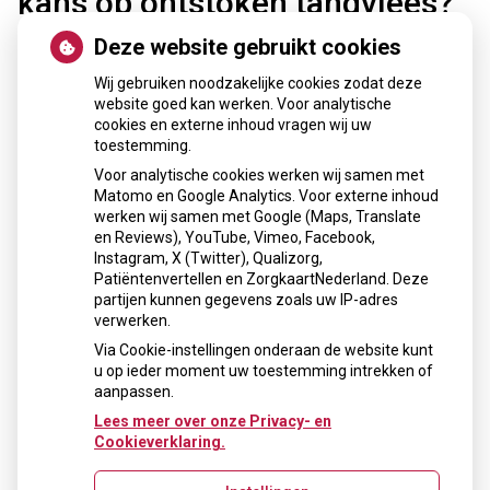
kans op ontstoken tandvlees?
Tijdens uw zwangerschap heeft u meer kans op het krijgen
Deze website gebruikt cookies
van tandvleesproblemen. Door de veranderde activiteit van
uw hormonen reageert het tandvlees heftiger op de
Wij gebruiken noodzakelijke cookies zodat deze
aanwezigheid van tandplak. Extra aandacht voor de
website goed kan werken. Voor analytische
mondhygiëne tijdens uw zwangerschap is dan ook zeer
cookies en externe inhoud vragen wij uw
belangrijk. Als u alle plak zorgvuldig verwijdert, levert uw
toestemming.
zwangerschap geen extra risico’s op voor het krijgen van
Voor analytische cookies werken wij samen met
tandvleesontstekingen.
Matomo en Google Analytics. Voor externe inhoud
werken wij samen met Google (Maps, Translate
en Reviews), YouTube, Vimeo, Facebook,
« Terug naar het overzicht
Instagram, X (Twitter), Qualizorg,
Patiëntenvertellen en ZorgkaartNederland. Deze
Openingstijden
partijen kunnen gegevens zoals uw IP-adres
verwerken.
Maandag: 10:00 - 19:00
Via Cookie-instellingen onderaan de website kunt
Dinsdag: 09:00 - 18:00
u op ieder moment uw toestemming intrekken of
Donderdag: Op afspraak
aanpassen.
Vrijdag: 09:00 - 18:00
Lees meer over onze Privacy- en
Cookieverklaring.
Nieuws